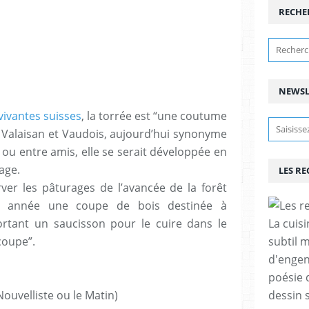
RECHE
NEWSL
vivantes suisses
, la torrée est “une coutume
, Valaisan et Vaudois, aujourd’hui synonyme
 ou entre amis, elle se serait développée en
age.
LES R
er les pâturages de l’avancée de la forêt
ue année une coupe de bois destinée à
rtant un saucisson pour le cuire dans le
La cuis
coupe”.
subtil 
d'engen
poésie 
Nouvelliste ou le Matin)
dessin s