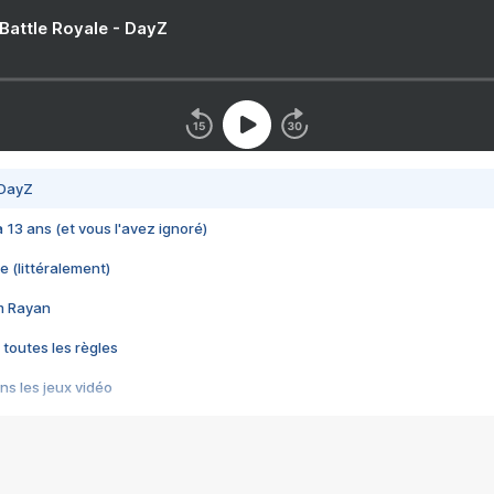
 Battle Royale - DayZ
 DayZ
 a 13 ans (et vous l'avez ignoré)
e (littéralement)
im Rayan
 toutes les règles
s les jeux vidéo
us choquant de Rockstar ? - Le scandale BULLY
e plus moche de Steam