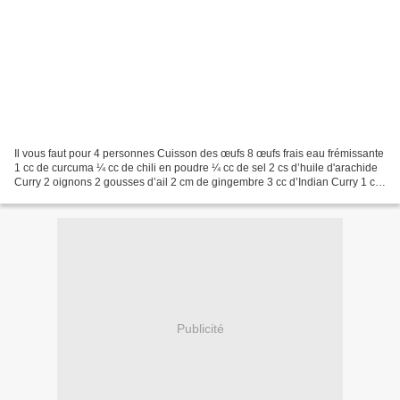
Il vous faut pour 4 personnes Cuisson des œufs 8 œufs frais eau frémissante
1 cc de curcuma ¼ cc de chili en poudre ¼ cc de sel 2 cs d’huile d'arachide
Curry 2 oignons 2 gousses d’ail 2 cm de gingembre 3 cc d’Indian Curry 1 cc
de graines de coriandre...
Publicité