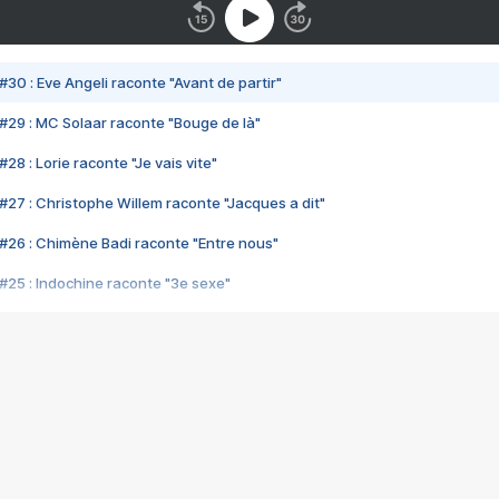
#30 : Eve Angeli raconte "Avant de partir"
#29 : MC Solaar raconte "Bouge de là"
28 : Lorie raconte "Je vais vite"
#27 : Christophe Willem raconte "Jacques a dit"
#26 : Chimène Badi raconte "Entre nous"
#25 : Indochine raconte "3e sexe"
#24 : Zaho raconte "C'est chelou"
#23 : Patrick Bruel raconte "Au café des délices"
#22 : Kyo raconte "Le chemin"
#21 : Nolwenn Leroy raconte "Cassé"
#20 : Patrick Hernandez raconte "Born to be alive"