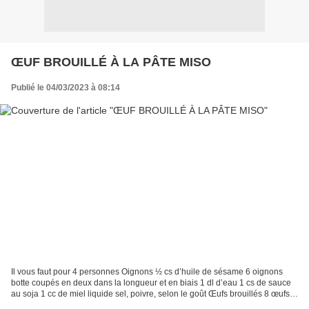
ŒUF BROUILLÉ À LA PÂTE MISO
Publié le 04/03/2023 à 08:14
Il vous faut pour 4 personnes Oignons ½ cs d’huile de sésame 6 oignons
botte coupés en deux dans la longueur et en biais 1 dl d’eau 1 cs de sauce
au soja 1 cc de miel liquide sel, poivre, selon le goût Œufs brouillés 8 œufs
frais 1 cs de pâte miso un...