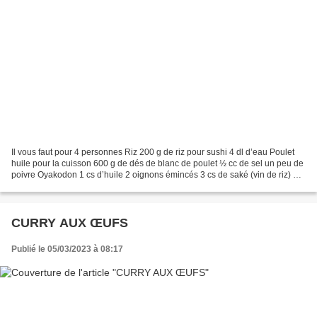
Il vous faut pour 4 personnes Riz 200 g de riz pour sushi 4 dl d’eau Poulet
huile pour la cuisson 600 g de dés de blanc de poulet ½ cc de sel un peu de
poivre Oyakodon 1 cs d’huile 2 oignons émincés 3 cs de saké (vin de riz) 2
cs de mirin 2 cs d’eau ½...
CURRY AUX ŒUFS
Publié le 05/03/2023 à 08:17