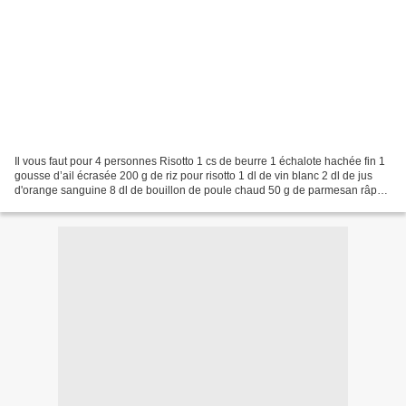
Il vous faut pour 4 personnes Risotto 1 cs de beurre 1 échalote hachée fin 1
gousse d’ail écrasée 200 g de riz pour risotto 1 dl de vin blanc 2 dl de jus
d'orange sanguine 8 dl de bouillon de poule chaud 50 g de parmesan râpé
1 orange sanguine rincée...